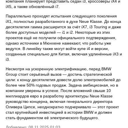
компания планирует представить седан i3, кроссоверы iX4 и
iX5, а также обновлённый i7.
Параллельно проходят испытания следующего поколения
iX1, полностью разработанного в духе Neue Klasse. До конца
десятилетия гамма расширится за счёт iX7, i3 Touring и даже
более доступных моделей — i1 и i2. Некоторые из этих
проектов ещё не получили официального подтверждения,
однако источники в Мюнхене намекают, что работы уже
ведутся. В линейку также могут войти купе i4 и версии,
созданные специально для Китая, включая удлинённые iX3 и
i3.
Несмотря на ускоренную электрификацию, перед BMW
Group стоит серьёзный вызов — достичь стратегической
цели: к концу десятилетия довести долю электромобилей до
более чем 50% годовых продаж. Задача амбициозная, но в
компании уверены в успехе. После вложений свыше 10
миллиардов евро в разработку архитектуры Neue Klasse
руководство концерна, включая генерального директора
Оливера Ципсе, неоднократно подчеркивало — этот проект
стал крупнейшей инвестицией в истории BMW и должен
стать фундаментом её электрического будущего.
Добавлено: 08.11.2025 01:03