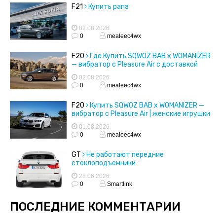
F21
Купить рапэ
02.08.2026
0
mealeec4wx
F20
Где Купить SQWOZ BAB x WOMANIZER
— вибратор с Pleasure Air с доставкой
02.08.2026
0
mealeec4wx
F20
Купить SQWOZ BAB x WOMANIZER —
вибратор с Pleasure Air | женские игрушки
01.08.2026
0
mealeec4wx
GT
Не работают передние
стеклоподъемники
28.06.2026
0
Smartlink
ПОСЛЕДНИЕ КОММЕНТАРИИ