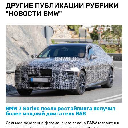
ДРУГИЕ ПУБЛИКАЦИИ РУБРИКИ
"
НОВОСТИ BMW
"
BMW 7 Series после рестайлинга получит
более мощный двигатель B58
Седьмое поколение флагманского седана BMW готовится к