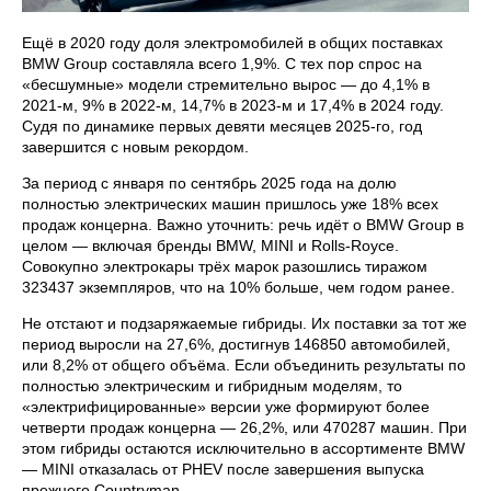
Ещё в 2020 году доля электромобилей в общих поставках
BMW Group составляла всего 1,9%. С тех пор спрос на
«бесшумные» модели стремительно вырос — до 4,1% в
2021-м, 9% в 2022-м, 14,7% в 2023-м и 17,4% в 2024 году.
Судя по динамике первых девяти месяцев 2025-го, год
завершится с новым рекордом.
За период с января по сентябрь 2025 года на долю
полностью электрических машин пришлось уже 18% всех
продаж концерна. Важно уточнить: речь идёт о BMW Group в
целом — включая бренды BMW, MINI и Rolls-Royce.
Совокупно электрокары трёх марок разошлись тиражом
323437 экземпляров, что на 10% больше, чем годом ранее.
Не отстают и подзаряжаемые гибриды. Их поставки за тот же
период выросли на 27,6%, достигнув 146850 автомобилей,
или 8,2% от общего объёма. Если объединить результаты по
полностью электрическим и гибридным моделям, то
«электрифицированные» версии уже формируют более
четверти продаж концерна — 26,2%, или 470287 машин. При
этом гибриды остаются исключительно в ассортименте BMW
— MINI отказалась от PHEV после завершения выпуска
прежнего Countryman.