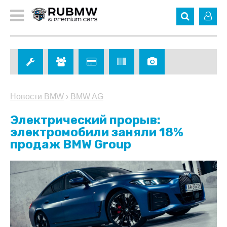
Новости BMW
›
BMW AG
Электрический прорыв:
электромобили заняли 18%
продаж BMW Group