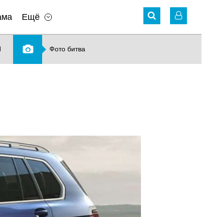
ама
Ещё
N
Фото битва