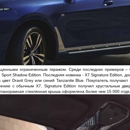
енными ограниченным тиражом. Среди последних примеров – 6 S
Sport Shadow Edition. Последняя новинка - X7 Signature Edition, до
вет Dravit Grey или синий Tanzanite Blue. Покупатель получают 
авнению с обычным X7, Signature Edition получил хрустальные д
, панорамная стеклянная крыша оформлена более чем 15 000 отд