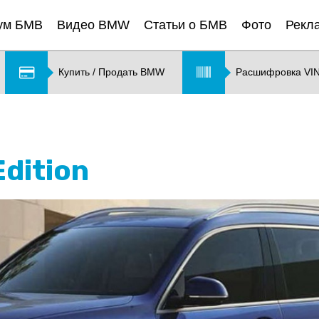
ум БМВ
Видео BMW
Статьи о БМВ
Фото
Рекл
Купить / Продать BMW
Расшифровка VI
dition