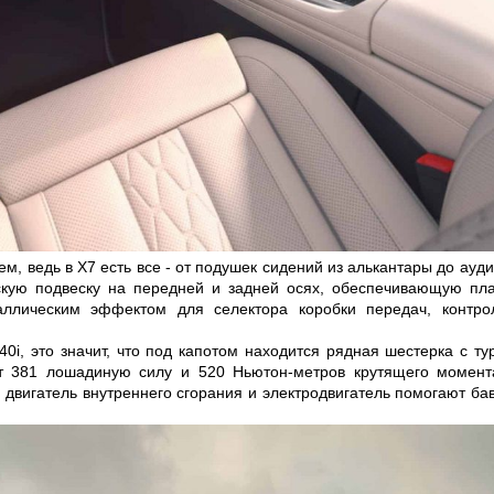
, ведь в X7 есть все - от подушек сидений из алькантары до ауд
ую подвеску на передней и задней осях, обеспечивающую плавн
ллическим эффектом для селектора коробки передач, контрол
e40i, это значит, что под капотом находится рядная шестерка с т
ет 381 лошадиную силу и 520 Ньютон-метров крутящего момент
 двигатель внутреннего сгорания и электродвигатель помогают бав