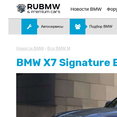
Новости BMW
Фор
Автосервисы
Подбор BMW
Новости BMW
›
Все BMW M
BMW X7 Signature E