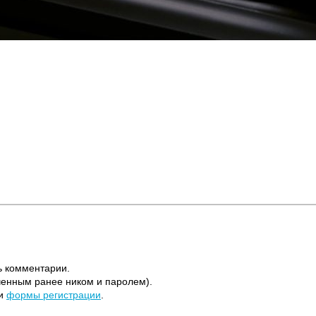
ь комментарии.
ченным ранее ником и паролем).
щи
формы регистрации
.