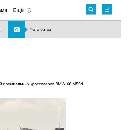
ама
Ещё
N
Фото битва
ций премиальных кроссоверов BMW X6 M50d