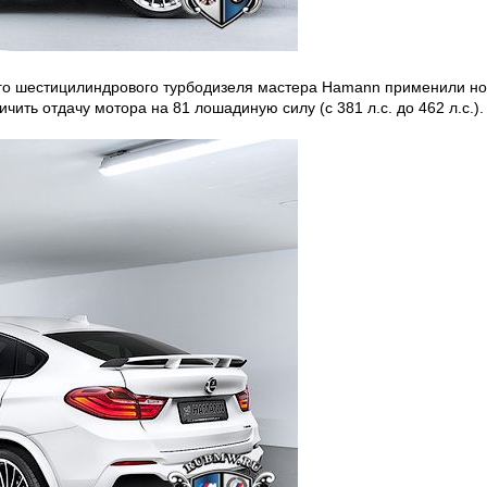
ого шестицилиндрового турбодизеля мастера Hamann применили но
чить отдачу мотора на 81 лошадиную силу (с 381 л.с. до 462 л.с.).