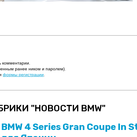
ь комментарии.
ченным ранее ником и паролем).
щи
формы регистрации
.
БРИКИ "
НОВОСТИ BMW
"
BMW 4 Series Gran Coupe In S