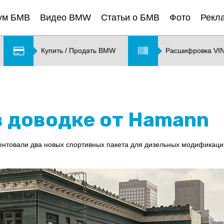
ум БМВ
Видео BMW
Статьи о БМВ
Фото
Рекл
Купить / Продать BMW
Расшифровка VI
в доводке от Hamann
ентовали два новых спортивных пакета для дизельных модифика