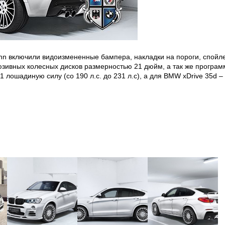
n включили видоизмененные бампера, накладки на пороги, спойл
люзивных колесных дисков размерностью 21 дюйм, а так же програ
лошадиную силу (со 190 л.с. до 231 л.с), а для BMW xDrive 35d – 6