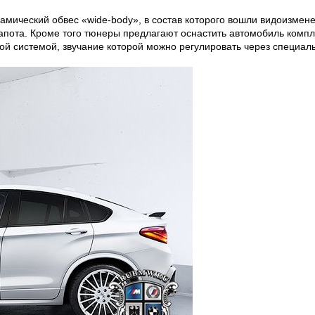
мический обвес «wide-body», в состав которого вошли видоизмен
капота. Кроме того тюнеры предлагают оснастить автомобиль комп
й системой, звучание которой можно регулировать через специа