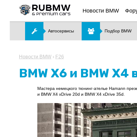
Новости BMW
Фор
Автосервисы
Подбор BMW
Новости BMW
›
F26
BMW X6 и BMW X4 
Мастера немецкого тюнинг-ателье Hamann през
и BMW X4 xDrive 20d и BMW X4 xDrive 35d.