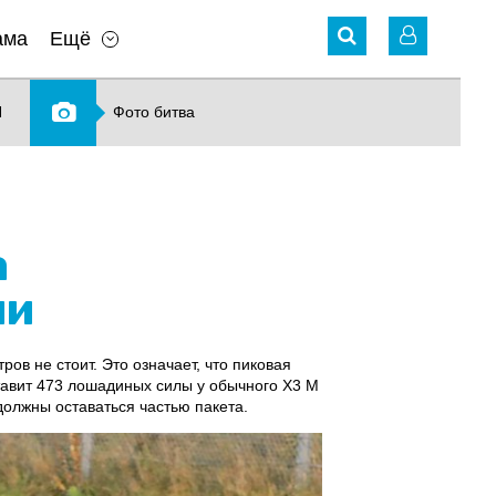
ама
Ещё
N
Фото битва
а
ии
ов не стоит. Это означает, что пиковая
тавит 473 лошадиных силы у обычного X3 M
должны оставаться частью пакета.