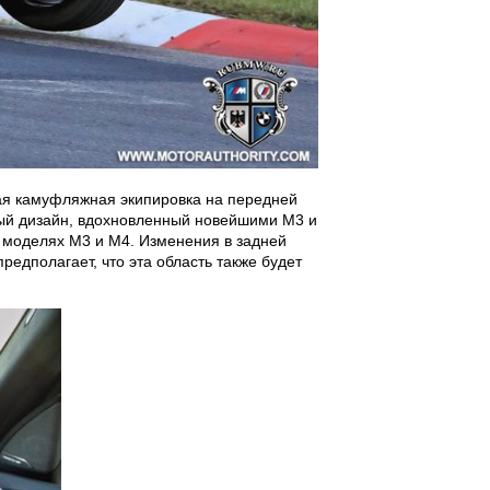
лая камуфляжная экипировка на передней
вный дизайн, вдохновленный новейшими M3 и
х моделях M3 и M4. Изменения в задней
едполагает, что эта область также будет