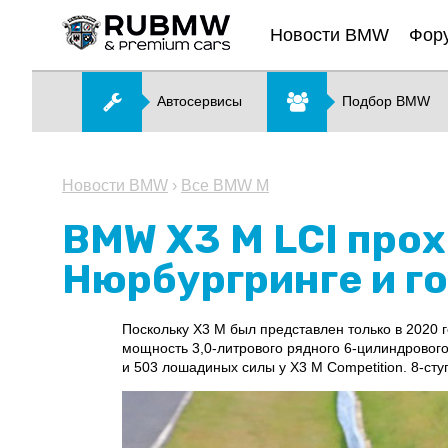
Новости BMW
Фор
Автосервисы
Подбор BMW
Новости BMW
›
Все BMW M
BMW X3 M LCI про
Нюрбургринге и г
Поскольку X3 M был представлен только в 2020 г
мощность 3,0-литрового рядного 6-цилиндровог
и 503 лошадиных силы у X3 M Competition. 8-ст