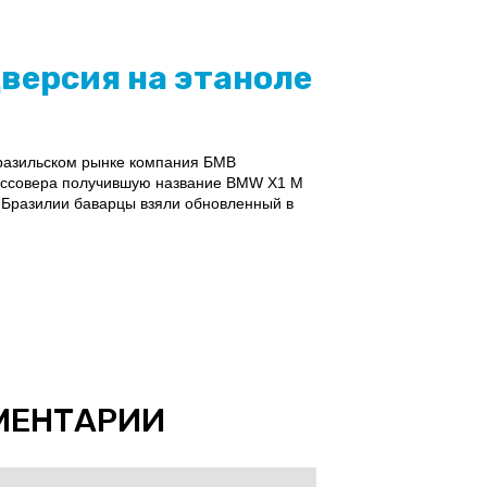
цверсия на этаноле
бразильском рынке компания БМВ
россовера получившую название BMW X1 M
 в Бразилии баварцы взяли обновленный в
МЕНТАРИИ