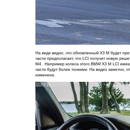
На виде видно, что обновленный X3 M будет пр
части предполагает, что LCI получит новую реш
M4 . Например колеса этого BMW X3 M LCI имею
части будут более тонкими. На видео заметно, 
изменена.