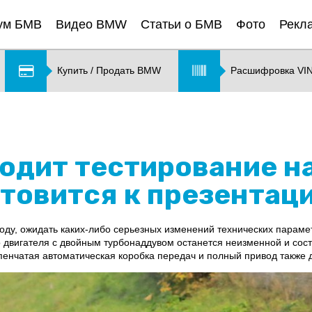
ум БМВ
Видео BMW
Статьи о БМВ
Фото
Рекл
Купить / Продать BMW
Расшифровка VI
ходит тестирование н
отовится к презентац
оду, ожидать каких-либо серьезных изменений технических параметр
о двигателя с двойным турбонаддувом останется неизменной и сос
упенчатая автоматическая коробка передач и полный привод также 