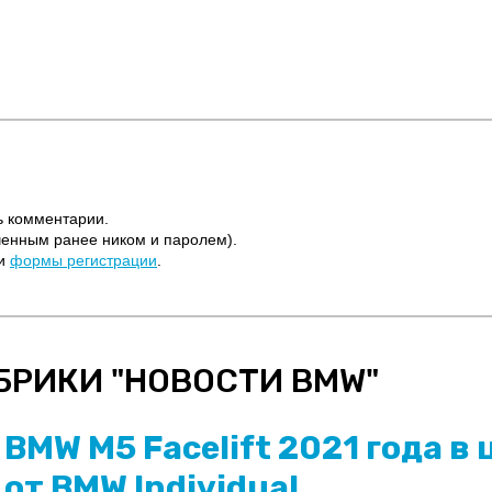
ь комментарии.
ченным ранее ником и паролем).
щи
формы регистрации
.
БРИКИ "
НОВОСТИ BMW
"
BMW M5 Facelift 2021 года в 
от BMW Individual