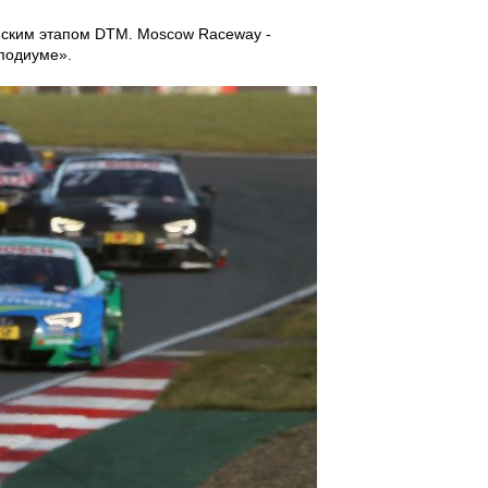
йским этапом DTM. Moscow Raceway -
 подиуме».