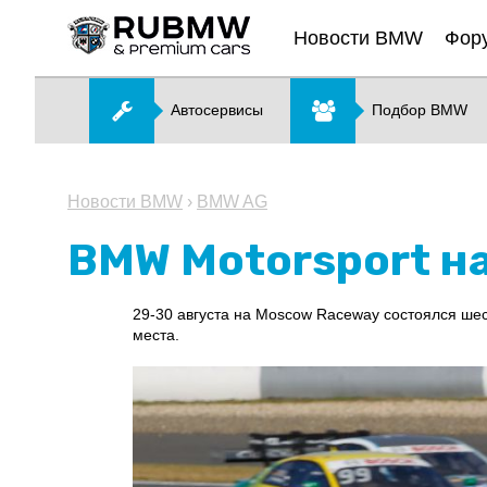
Новости BMW
Фор
Автосервисы
Подбор BMW
Новости BMW
›
BMW AG
BMW Motorsport н
29-30 августа на Moscow Raceway состоялся ше
места.