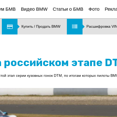
ум БМВ
Видео BMW
Статьи о БМВ
Фото
Рекл
Купить / Продать BMW
Расшифровка VI
а российском этапе D
стой этап серии кузовных гонок DTM, по итогам которых пилоты B