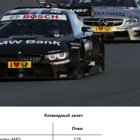
Командный зачет
Очки
rcedes-AMG
175