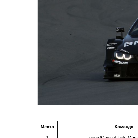
Место
Команда
1
gooix/Original-Teile Me