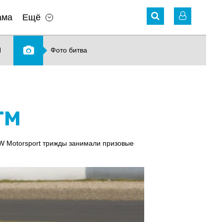
ама
Ещё
N
Фото битва
TM
MW Motorsport трижды занимали призовые