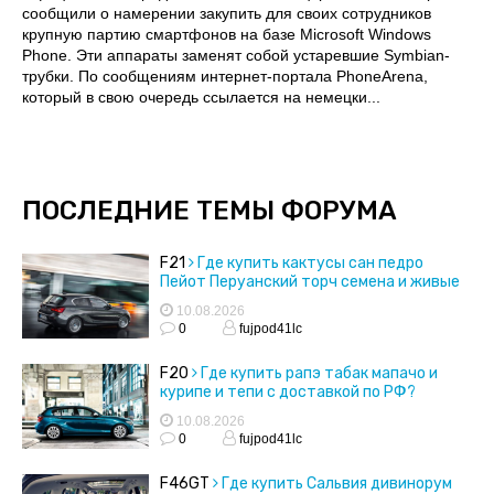
сообщили о намерении закупить для своих сотрудников
крупную партию смартфонов на базе Microsoft Windows
Phone. Эти аппараты заменят собой устаревшие Symbian-
трубки. По сообщениям интернет-портала PhoneArena,
который в свою очередь ссылается на немецки...
ПОСЛЕДНИЕ ТЕМЫ ФОРУМА
F21
Где купить кактусы сан педро
Пейот Перуанский торч семена и живые
кактусы
10.08.2026
0
fujpod41lc
F20
Где купить рапэ табак мапачо и
курипе и тепи с доставкой по РФ?
10.08.2026
0
fujpod41lc
F46GT
Где купить Сальвия дивинорум