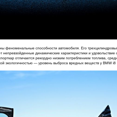
ены феноменальные способности автомобиля. Его трехцилиндровы
т непревзойденные динамические характеристики и удовольствие о
спорткар отличается рекордно низким потреблением топлива, сред
окой экологичностью — уровень выброса вредных веществ у BMW i8 