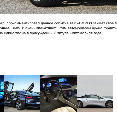
ер, прокомментировал данное событие так: «BMW i8 займет свое м
ущее. BMW i8 очень впечатляет! Этим автомобилем нужно гордитьс
ла единогласна в присуждении i8 титула «Автомобиля года».