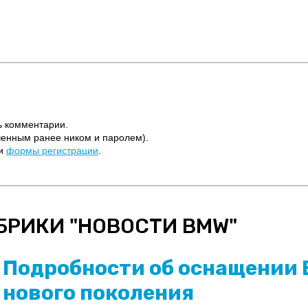
ь комментарии.
ченным ранее ником и паролем).
щи
формы регистрации
.
БРИКИ "
НОВОСТИ BMW
"
Подробности об оснащении B
нового поколения