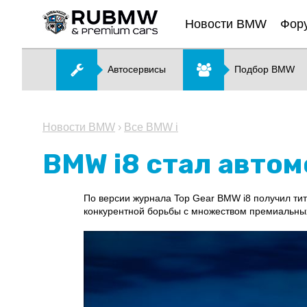
Новости BMW
Фор
Автосервисы
Подбор BMW
Новости BMW
›
Все BMW i
BMW i8 стал автом
По версии журнала Top Gear BMW i8 получил тит
конкурентной борьбы с множеством премиальны