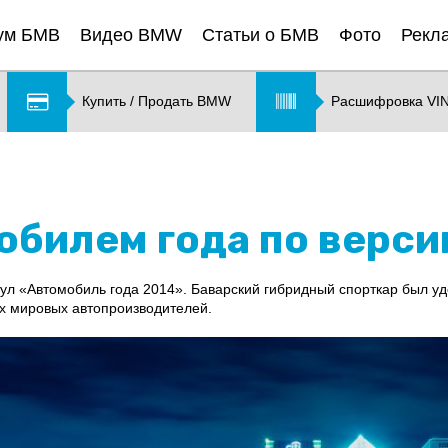
ум БМВ
Видео BMW
Статьи о БМВ
Фото
Рекл
Купить / Продать BMW
Расшифровка VI
обилем года по верси
ул «Автомобиль года 2014». Баварский гибридный спорткар был удо
х мировых автопроизводителей.