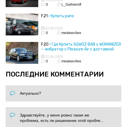
03.08.2026
0
L_Gulliveroff
F21
Купить рапэ
02.08.2026
0
mealeec4wx
F20
Где Купить SQWOZ BAB x WOMANIZER
— вибратор с Pleasure Air с доставкой
02.08.2026
0
mealeec4wx
ПОСЛЕДНИЕ КОММЕНТАРИИ
Актуально?
Здравствуйте, у меня ровно такая же
проблема, есть ли ришениние этой пробле...