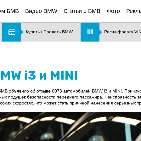
ум БМВ
Видео BMW
Статьи о БМВ
Фото
Рекл
Купить / Продать BMW
Расшифровка VI
W i3 и MINI
В объявило об отзыве 6073 автомобилей BMW i3 и MINI. Причино
ьных подушек безопасности переднего пассажира. Неисправность 
оких скоростях, что может стать причиной нанесения серьезных т