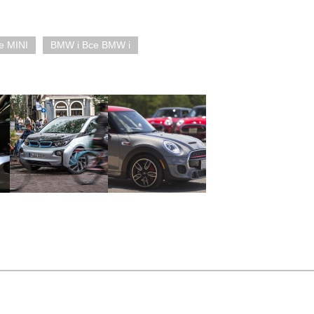
е MINI
BMW i Все BMW i