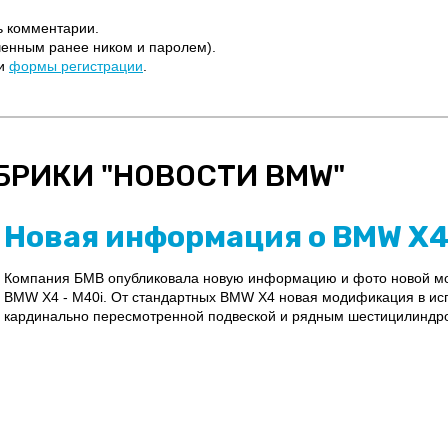
ь комментарии.
ченным ранее ником и паролем).
щи
формы регистрации
.
БРИКИ "
НОВОСТИ BMW
"
Новая информация о BMW X4
Компания БМВ опубликовала новую информацию и фото новой мо
BMW X4 - M40i. От стандартных BMW X4 новая модификация в ис
кардинально пересмотренной подвеской и рядным шестицилиндро