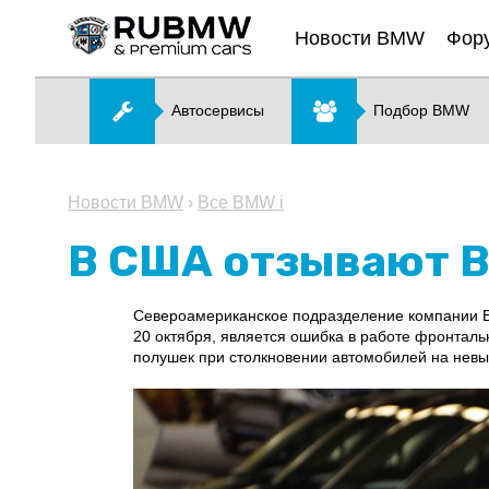
Новости BMW
Фор
Автосервисы
Подбор BMW
Новости BMW
›
Все BMW i
В США отзывают BM
Североамериканское подразделение компании БМ
20 октября, является ошибка в работе фронтал
полушек при столкновении автомобилей на невыс