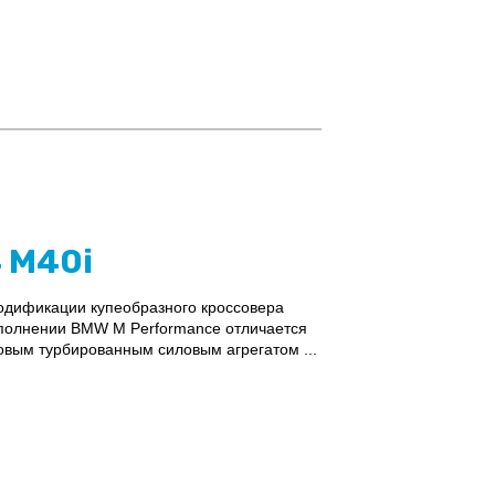
 M40i
дификации купеобразного кроссовера
полнении BMW M Performance отличается
вым турбированным силовым агрегатом ...