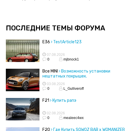
ПОСЛЕДНИЕ ТЕМЫ ФОРУМА
E36
TestArticle123
07.08.2026
0
mjbnock1
Все MINI
Возможность установки
нештатных покрышек.
03.08.2026
0
L_Gulliveroff
F21
Купить рапэ
02.08.2026
0
mealeec4wx
F20
Где Купить SQWOZ BAB x WOMANIZER