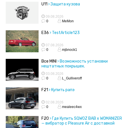
U11
Защита кузова
09.08.2026
0
MeMon
E36
TestArticle123
07.08.2026
0
mjbnock1
Все MINI
Возможность установки
нештатных покрышек.
03.08.2026
0
L_Gulliveroff
F21
Купить рапэ
02.08.2026
0
mealeec4wx
F20
Где Купить SQWOZ BAB x WOMANIZER
— вибратор с Pleasure Air с доставкой