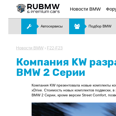
Новости BMW
Фор
Автосервисы
Подбор BMW
Новости BMW
›
F22-F23
Компания KW разр
BMW 2 Серии
Компания KW презентовала новые комплекты кой
xDrive. Стоимость новых комплектов подвески, в
BMW 2 Серии, кроме версии Street Comfort, поз