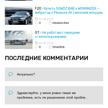
F20
Купить SQWOZ BAB x WOMANIZER —
вибратор с Pleasure Air | женские игрушки
01.08.2026
0
mealeec4wx
GT
Не работают передние
стеклоподъемники
28.06.2026
0
Smartlink
ПОСЛЕДНИЕ КОММЕНТАРИИ
Актуально?
Здравствуйте, у меня ровно такая же
проблема, есть ли ришениние этой пробле...