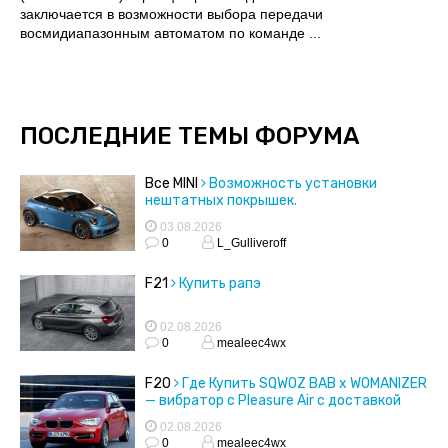
заключается в возможности выбора передачи
восмидиапазонным автоматом по команде ...
ПОСЛЕДНИЕ ТЕМЫ ФОРУМА
Все MINI
Возможность установки
нештатных покрышек.
03.08.2026
0
L_Gulliveroff
F21
Купить рапэ
02.08.2026
0
mealeec4wx
F20
Где Купить SQWOZ BAB x WOMANIZER
— вибратор с Pleasure Air с доставкой
02.08.2026
0
mealeec4wx