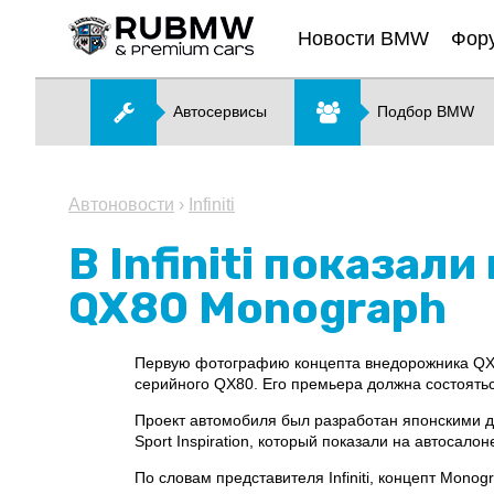
Новости BMW
Фор
Автосервисы
Подбор BMW
Автоновости
›
Infiniti
В Infiniti показа
QX80 Monograph
Первую фотографию концепта внедорожника QX80
серийного QX80. Его премьера должна состоять
Проект автомобиля был разработан японскими ди
Sport Inspiration, который показали на автосалон
По словам представителя Infiniti, концепт Mon