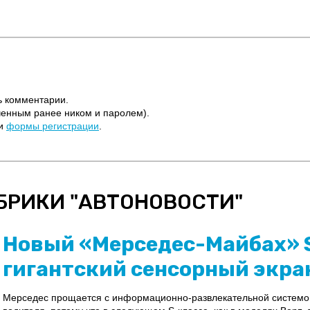
ь комментарии.
ченным ранее ником и паролем).
щи
формы регистрации
.
БРИКИ "
АВТОНОВОСТИ
"
Новый «Мерседес-Майбах» 
гигантский сенсорный экра
Мерседес прощается с информационно-развлекательной системо