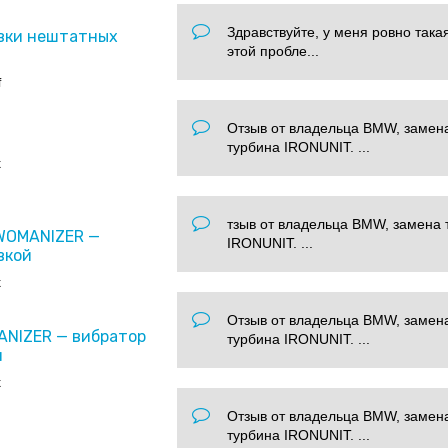
Здравствуйте, у меня ровно така
вки нештатных
этой пробле...
f
Отзыв от владельца BMW, замен
турбина IRONUNIT. ...
x
тзыв от владельца BMW, замена 
 WOMANIZER —
IRONUNIT. ...
вкой
x
Отзыв от владельца BMW, замен
ANIZER — вибратор
турбина IRONUNIT. ...
и
x
Отзыв от владельца BMW, замен
турбина IRONUNIT. ...