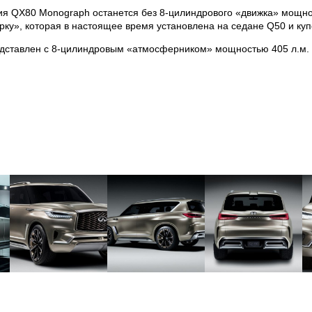
ия QX80 Monograph останется без 8-цилиндрового «движка» мощно
ку», которая в настоящее время установлена на седане Q50 и куп
редставлен с 8-цилиндровым «атмосферником» мощностью 405 л.м. 