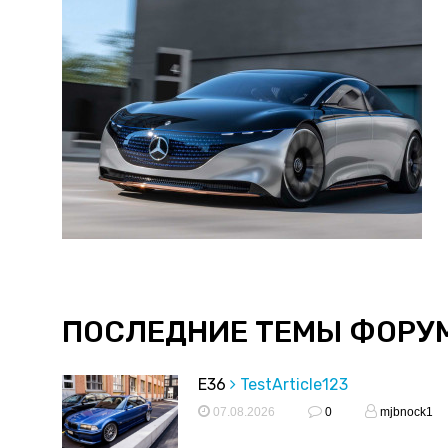
ПОСЛЕДНИЕ ТЕМЫ ФОРУ
E36
TestArticle123
07.08.2026
0
mjbnock1