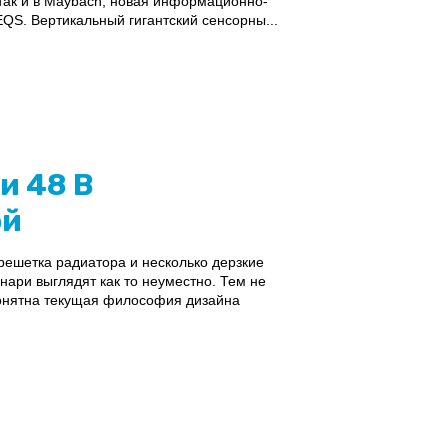
 так и в Maybach, новая информационно-
 EQS. Вертикальный гигантский сенсорны...
и 48 В
ой
ешетка радиатора и несколько дерзкие
ари выглядят как то неуместно. Тем не
понятна текущая философия дизайна