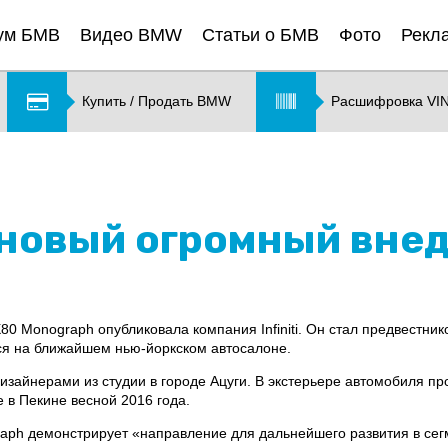
ум БМВ
Видео BMW
Статьи о БМВ
Фото
Рекл
Купить / Продать BMW
Расшифровка VI
ли новый огромный вн
 Monograph опубликовала компания Infiniti. Он стал предвестн
ся на ближайшем нью-йоркском автосалоне.
зайнерами из студии в городе Ацуги. В экстерьере автомобиля пр
е в Пекине весной 2016 года.
ograph демонстрирует «направление для дальнейшего развития в се