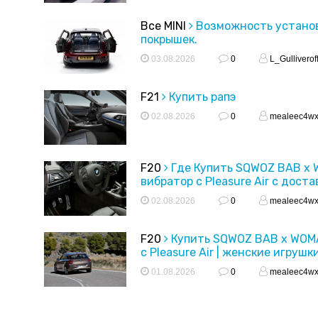
Все MINI
Возможность устано
покрышек.
03.08.2026
0
L_Gulliverof
F21
Купить рапэ
02.08.2026
0
mealeec4w
F20
Где Купить SQWOZ BAB x
вибратор с Pleasure Air с доста
02.08.2026
0
mealeec4w
F20
Купить SQWOZ BAB x WOM
с Pleasure Air | женские игрушк
01.08.2026
0
mealeec4w