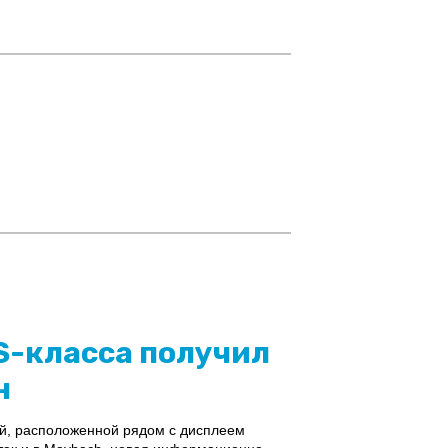
S-класса получил
н
й, расположенной рядом с дисплеем