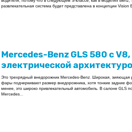
водителя, потому что в следующем S-классе, как в моделях Benz,
развлекательная система будет представлена ​​в концепции Vision
Mercedes-Benz GLS 580 с V8, 
электрической архитектур
Это трехрядный внедорожник Mercedes-Benz. Широкая, зияющая р
фары подчеркивают размер внедорожника, хотя тонкие задние фон
менее, это широко привлекательный автомобиль. В салоне GLS 
Mercedes...