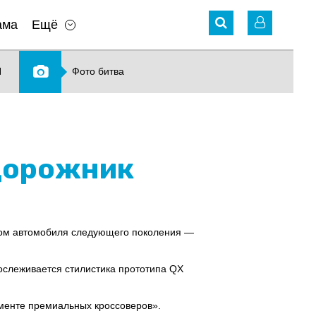
ама
Ещё
N
Фото битва
едорожник
иком автомобиля следующего поколения —
ослеживается стилистика прототипа QX
гменте премиальных кроссоверов».