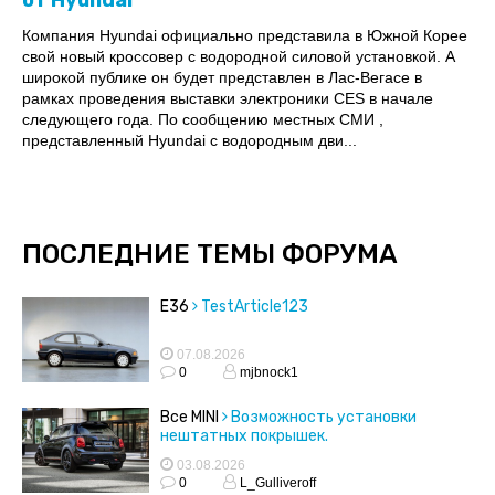
от Hyundai
Компания Hyundai официально представила в Южной Корее
свой новый кроссовер с водородной силовой установкой. А
широкой публике он будет представлен в Лас-Вегасе в
рамках проведения выставки электроники CES в начале
следующего года. По сообщению местных СМИ ,
представленный Hyundai с водородным дви...
ПОСЛЕДНИЕ ТЕМЫ ФОРУМА
E36
TestArticle123
07.08.2026
0
mjbnock1
Все MINI
Возможность установки
нештатных покрышек.
03.08.2026
0
L_Gulliveroff