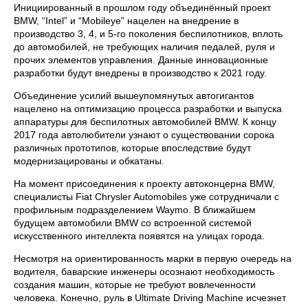
Инициированный в прошлом году объединённый проект
BMW, “Intel” и “Mobileye” нацелен на внедрение в
производство 3, 4, и 5-го поколения беспилотников, вплоть
до автомобилей, не требующих наличия педалей, руля и
прочих элементов управления. Данные инновационные
разработки будут внедрены в производство к 2021 году.
Объединение усилий вышеупомянутых автогигантов
нацелено на оптимизацию процесса разработки и выпуска
аппаратуры для беспилотных автомобилей BMW. К концу
2017 года автолюбители узнают о существовании сорока
различных прототипов, которые впоследствие будут
модернизацированы и обкатаны.
На момент присоединения к проекту автоконцерна BMW,
специалисты Fiat Chrysler Automobiles уже сотрудничали с
профильным подразделением Waymo. В ближайшем
будущем автомобили BMW cо встроенной системой
искусственного интеллекта появятся на улицах города.
Несмотря на ориентированность марки в первую очередь на
водителя, баварские инженеры осознают необходимость
создания машин, которые не требуют вовлеченности
человека. Конечно, руль в Ultimate Driving Machine исчезнет