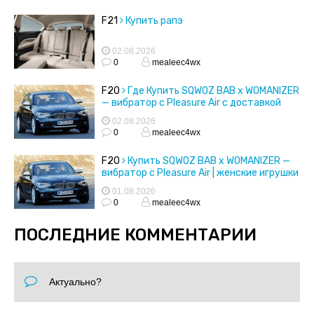
F21
Купить рапэ
02.08.2026
0
mealeec4wx
F20
Где Купить SQWOZ BAB x WOMANIZER
— вибратор с Pleasure Air с доставкой
02.08.2026
0
mealeec4wx
F20
Купить SQWOZ BAB x WOMANIZER —
вибратор с Pleasure Air | женские игрушки
01.08.2026
0
mealeec4wx
ПОСЛЕДНИЕ КОММЕНТАРИИ
Актуально?