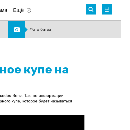
ама
Ещё
N
Фото битва
ное купе на
cedes-Benz. Так, по информации
ного купе, которое будет называться