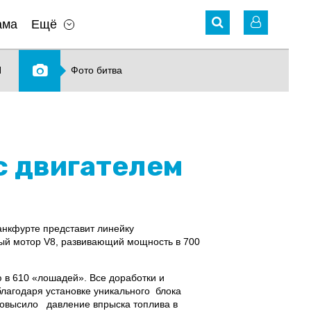
ама
Ещё
N
Фото битва
 с двигателем
ранкфурте представит линейку
ный мотор V8, развивающий мощность в 700
 в 610 «лошадей». Все доработки и
благодаря установке уникального блока
повысило давление впрыска топлива в