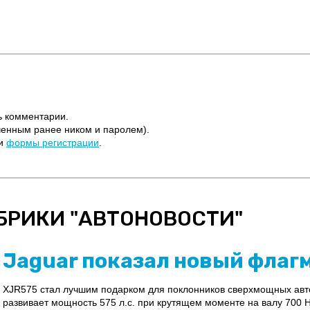
ь комментарии.
ченным ранее ником и паролем).
щи
формы регистрации
.
БРИКИ "
АВТОНОВОСТИ
"
Jaguar показал новый флаг
XJR575 стал лучшим подарком для поклонников сверхмощных авт
развивает мощность 575 л.с. при крутящем моменте на валу 700 Н