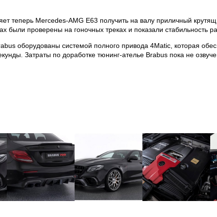
яет теперь Mercedes-AMG E63 получить на валу приличный крутящ
ах были проверены на гоночных треках и показали стабильность р
bus оборудованы системой полного привода 4Matic, которая обеспе
секунды. Затраты по доработке тюнинг-ателье Brabus пока не озвуч