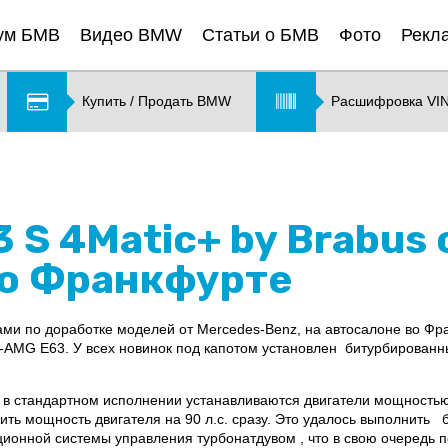
ум БМВ
Видео BMW
Статьи о БМВ
Фото
Рекл
Купить / Продать BMW
Расшифровка VI
 S 4Matic+ by Brabus
во Франкфурте
тами по доработке моделей от Mercedes-Benz, на автосалоне во Ф
-AMG E63. У всех новинок под капотом установлен битурбирован
 в стандартном исполнении устанавливаются двигатели мощностью
ть мощность двигателя на 90 л.с. сразу. Это удалось выполнить 
ионной системы управления турбонатдувом , что в свою очередь 