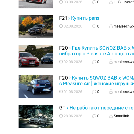
03.08.2026
0
L_Gulliverof
F21
Купить рапэ
02.08.2026
0
mealeec4w
F20
Где Купить SQWOZ BAB x
вибратор с Pleasure Air с доста
02.08.2026
0
mealeec4w
F20
Купить SQWOZ BAB x WOM
с Pleasure Air | женские игрушк
01.08.2026
0
mealeec4w
GT
Не работают передние ст
28.06.2026
0
Smartlink