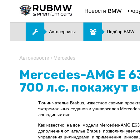
Новости BMW
Фор
Автосервисы
Подбор BMW
Автоновости
›
Mercedes
Mercedes-AMG E 63
700 л.с. покажут 
Тюнинг-ателье Brabus, известное своими проек
экстремальных седанов и универсалов Mercedes
лошадиных сил.
Как известно, на все модели Mercedes-AMG E63
дополнения от ателье Brabus позволили увеличи
управления цилиндрами, и применения инновац