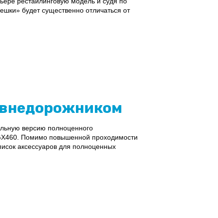
ьере рестайлинговую модель и судя по
шки» будет существенно отличаться от
м внедорожником
альную версию полноценного
s GX460. Помимо повышенной проходимости
писок аксессуаров для полноценных