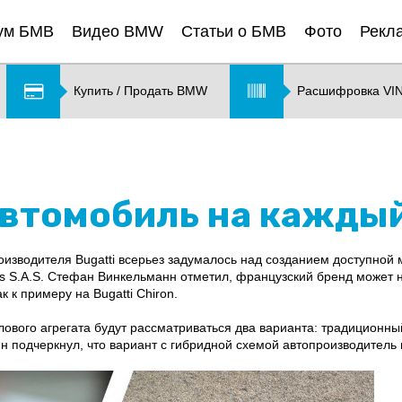
ум БМВ
Видео BMW
Статьи о БМВ
Фото
Рекл
Купить / Продать BMW
Расшифровка VI
«автомобиль на кажды
изводителя Bugatti всерьез задумалось над созданием доступной 
es S.A.S. Стефан Винкельманн отметил, французский бренд может 
к к примеру на Bugatti Chiron.
лового агрегата будут рассматриваться два варианта: традиционны
н подчеркнул, что вариант с гибридной схемой автопроизводитель 