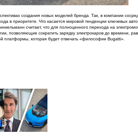
ерспективах создания новых моделей бренда. Так, в компании соср
хода в приоритете. Что касается мировой тенденции ключевых авт
Винкельманн считает, что для полноценного перехода на электромо
гии, позволяющие сократить зарядку электрокаров до времени, р
вой платформы, которая будет отвечать «философии Bugatti».