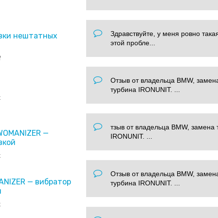
Здравствуйте, у меня ровно така
вки нештатных
этой пробле...
f
Отзыв от владельца BMW, замен
турбина IRONUNIT. ...
x
тзыв от владельца BMW, замена 
 WOMANIZER —
IRONUNIT. ...
вкой
x
Отзыв от владельца BMW, замен
ANIZER — вибратор
турбина IRONUNIT. ...
и
x