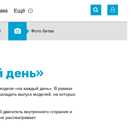
ама
Ещё
N
Фото битва
й день»
модели «на каждый день». В рамках
наладить выпуск моделей, на которых
й двигатель внутреннего сгорания и
не рассматривает.