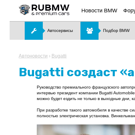
Новости BMW
Фор
Автосервисы
Подбор BMW
Автоновости
›
Bugatti
Bugatti создаст 
Руководство премиального французского автопро
интервью президент компании Bugatti Automobil
можно будет ездить не только в выходные дни, ка
При разработке такого автомобиля в качестве си
полностью электрическая установка. Винкельман