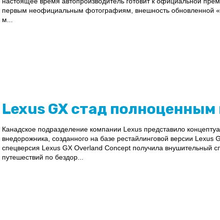
настоящее время автопроизводитель готовит к официальной прем
первым неофициальным фотографиям, внешность обновленной «е
м...
Lexus GX стад полноценны
Канадское подразделение компании Lexus представило концепту
внедорожника, созданного на базе рестайлинговой версии Lexu
спецверсия Lexus GX Overland Concept получила внушительный с
путешествий по бездор...