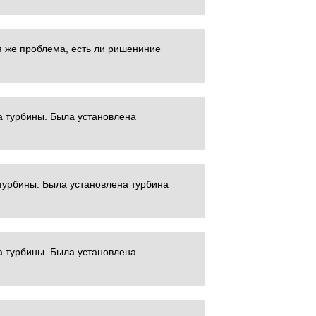
я же проблема, есть ли ришениние
а турбины. Была установлена
турбины. Была установлена турбина
а турбины. Была установлена