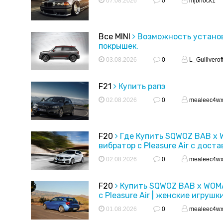
07.08.2026
0
mjbnock1
Все MINI
Возможность устано
покрышек.
03.08.2026
0
L_Gulliverof
F21
Купить рапэ
02.08.2026
0
mealeec4w
F20
Где Купить SQWOZ BAB x
вибратор с Pleasure Air с доста
02.08.2026
0
mealeec4w
F20
Купить SQWOZ BAB x WOM
с Pleasure Air | женские игрушк
01.08.2026
0
mealeec4w