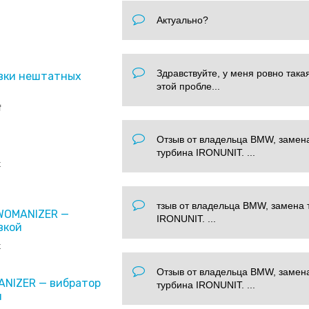
Актуально?
Здравствуйте, у меня ровно така
вки нештатных
этой пробле...
f
Отзыв от владельца BMW, замен
турбина IRONUNIT. ...
x
тзыв от владельца BMW, замена 
 WOMANIZER —
IRONUNIT. ...
вкой
x
Отзыв от владельца BMW, замен
ANIZER — вибратор
турбина IRONUNIT. ...
и