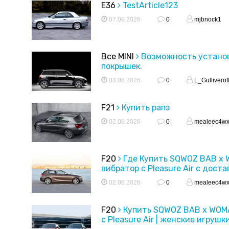
E36
TestArticle123
07.08.2026
0
mjbnock1
Все MINI
Возможность устано
покрышек.
03.08.2026
0
L_Gulliverof
F21
Купить рапэ
02.08.2026
0
mealeec4w
F20
Где Купить SQWOZ BAB x
вибратор с Pleasure Air с доста
02.08.2026
0
mealeec4w
F20
Купить SQWOZ BAB x WOM
с Pleasure Air | женские игрушк