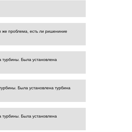
я же проблема, есть ли ришениние
а турбины. Была установлена
турбины. Была установлена турбина
а турбины. Была установлена