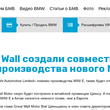
ум БМВ
Видео BMW
Статьи о БМВ
Фото
Рекл
Купить / Продать BMW
Расшифровка VI
 Wall создали совмес
роизводства нового MI
t Automotive Limited» помимо производства MINI E, также будет от
l Motor скоро будет построено в китайской провинции Цзянсу. А п
 MINI E в Китае начнется немного позже, чем в Европе.
в глава Great Wall Motor Вэй Цзяньцзюнь и член совета директор