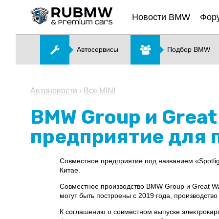
Новости BMW
Фор
Автосервисы
Подбор BMW
Автоновости
›
Все MINI
BMW Group и Great
предприятие для п
Совместное предприятие под названием «Spotligh
Китае.
Совместное производство BMW Group и Great Wal
могут быть построены с 2019 года, производство
К соглашению о совместном выпуске электрокаро