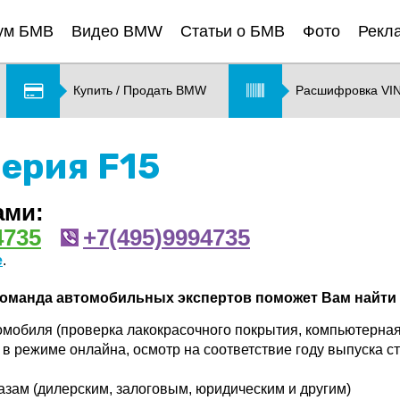
ум БМВ
Видео BMW
Статьи о БМВ
Фото
Рекл
Купить / Продать BMW
Расшифровка VI
серия F15
ами:
4735
+7(495)9994735
е
.
оманда автомобильных экспертов поможет Вам найти 
омобиля (проверка лакокрасочного покрытия, компьютерная
 в режиме онлайна, осмотр на соответствие году выпуска с
зам (дилерским, залоговым, юридическим и другим)