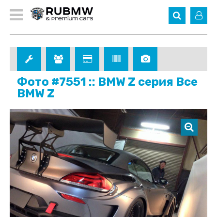
Фото #7551 :: BMW Z серия Все
BMW Z