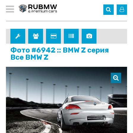
Фото #6942 :: BMW Z серия
Все BMW Z