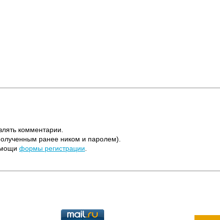
влять комментарии.
полученным ранее ником и паролем).
помощи
формы регистрации
.