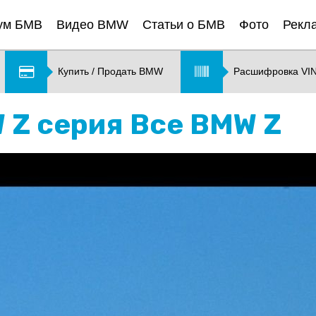
ум БМВ
Видео BMW
Статьи о БМВ
Фото
Рекл
Купить / Продать BMW
Расшифровка VI
W Z серия Все BMW Z