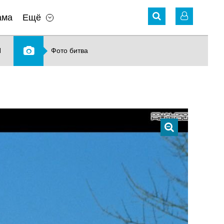
ама
Ещё
N
Фото битва