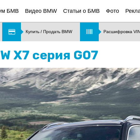
ум БМВ
Видео BMW
Статьи о БМВ
Фото
Рекл
Купить / Продать BMW
Расшифровка VI
MW X7 серия G07