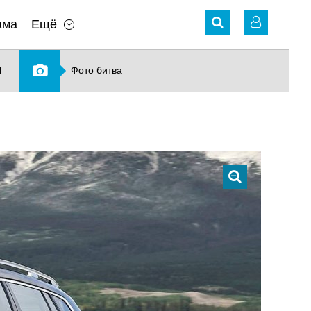
ама
Ещё
N
Фото битва