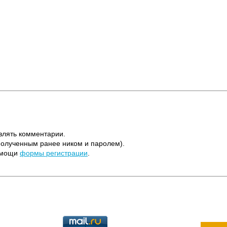
влять комментарии.
полученным ранее ником и паролем).
помощи
формы регистрации
.