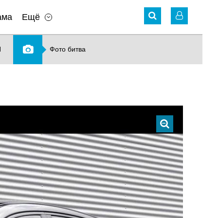
ама
Ещё
N
Фото битва