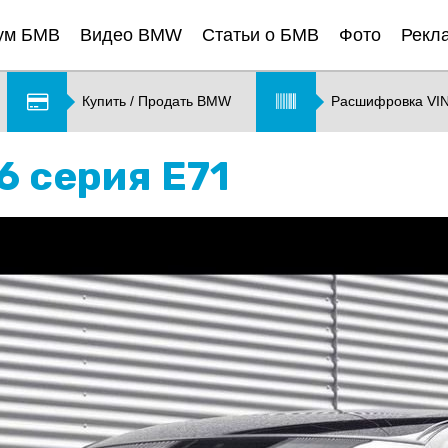
ум БМВ
Видео BMW
Статьи о БМВ
Фото
Рекл
Купить / Продать BMW
Расшифровка VI
6 серия E71