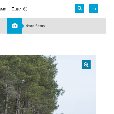
ама
Ещё
N
Фото битва