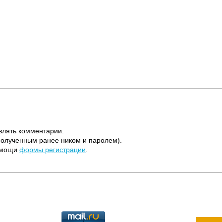
влять комментарии.
полученным ранее ником и паролем).
помощи
формы регистрации
.