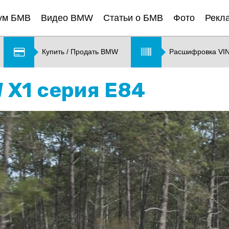
ум БМВ
Видео BMW
Статьи о БМВ
Фото
Рекл
Купить / Продать BMW
Расшифровка VI
 X1 серия E84