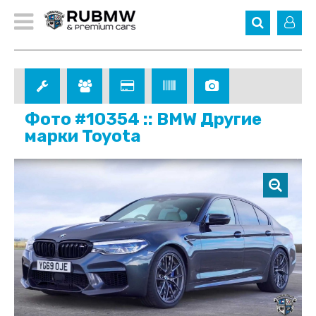
Фото #10354 :: BMW Другие
марки Toyota