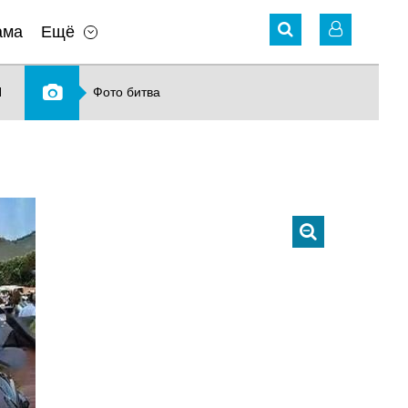
ама
Ещё
N
Фото битва