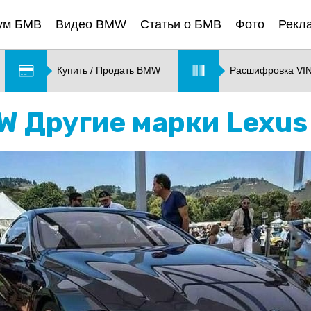
ум БМВ
Видео BMW
Статьи о БМВ
Фото
Рекл
Купить / Продать BMW
Расшифровка VI
MW Другие марки Lexus