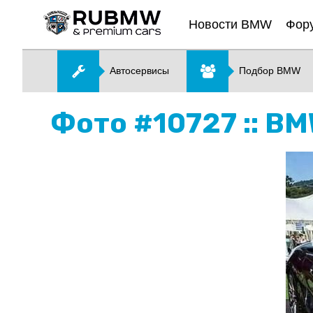
Новости BMW
Фор
Автосервисы
Подбор BMW
Фото #10727 :: B