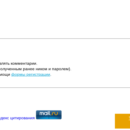
влять комментарии.
полученным ранее ником и паролем).
помощи
формы регистрации
.