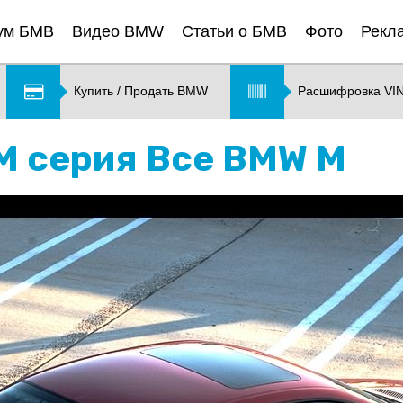
ум БМВ
Видео BMW
Статьи о БМВ
Фото
Рекл
Купить / Продать BMW
Расшифровка VI
 M серия Все BMW M