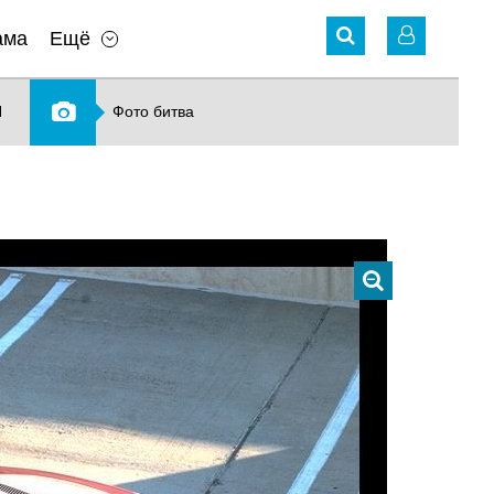
ама
Ещё
N
Фото битва