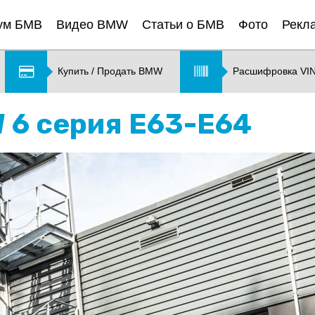
ум БМВ
Видео BMW
Статьи о БМВ
Фото
Рекл
Купить / Продать BMW
Расшифровка VI
W 6 серия E63-E64