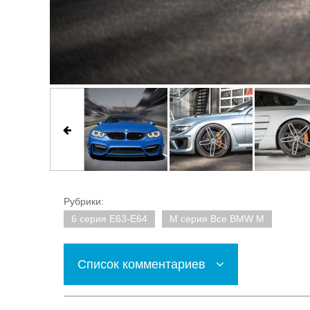
Рубрики:
6 серия E63-E64
M серия Все BMW M
Список комментариев