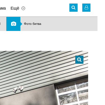
ама
Ещё
N
Фото битва