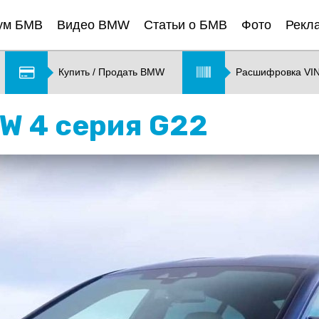
ум БМВ
Видео BMW
Статьи о БМВ
Фото
Рекл
Купить / Продать BMW
Расшифровка VI
MW 4 серия G22