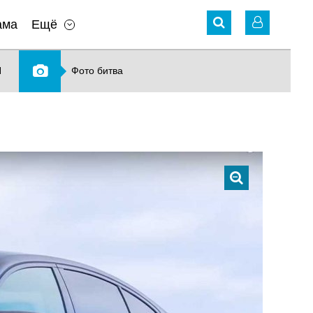
ама
Ещё
N
Фото битва