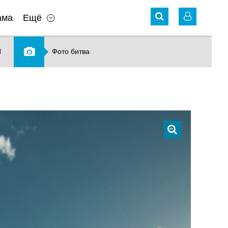
ама
Ещё
N
Фото битва