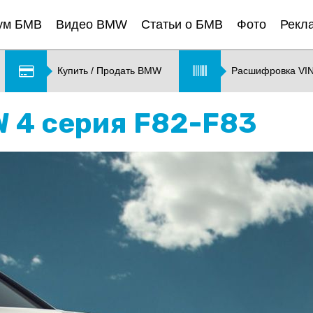
ум БМВ
Видео BMW
Статьи о БМВ
Фото
Рекл
Купить / Продать BMW
Расшифровка VI
W 4 серия F82-F83