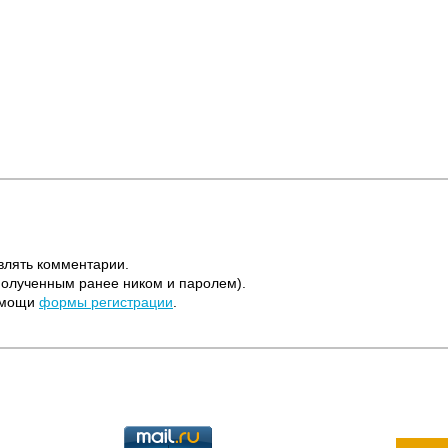
влять комментарии.
полученным ранее ником и паролем).
помощи
формы регистрации
.