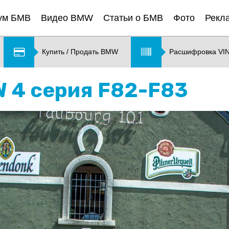
ум БМВ
Видео BMW
Статьи о БМВ
Фото
Рекл
Купить / Продать BMW
Расшифровка VI
W 4 серия F82-F83