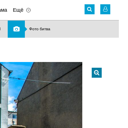
ама
Ещё
N
Фото битва