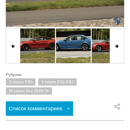
Рубрики:
3 серия F80
4 серия F82-F83
M серия Все BMW M
Список комментариев