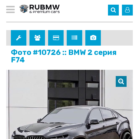
Фото #10726 :: BMW 2 серия
F74