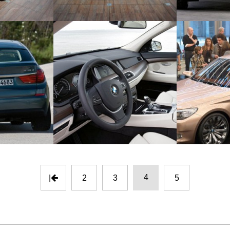
4
|
2
3
5