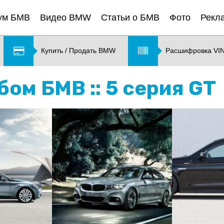
ум БМВ
Видео BMW
Статьи о БМВ
Фото
Рекл
Купить / Продать BMW
Расшифровка VI
ом БМВ :: 5 серия GT