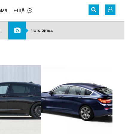
ама
Ещё
N
Фото битва